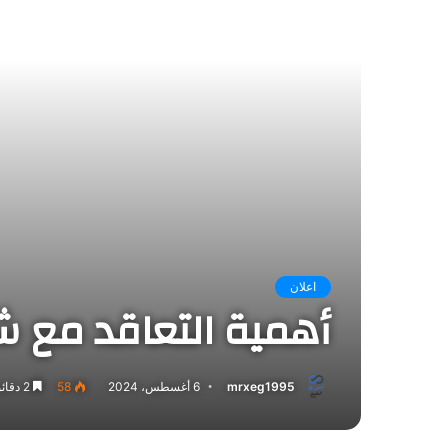
اعلان
أهمية التعاقد مع 
mrxeg1995
6 أغسطس، 2024
58
2 دقائق