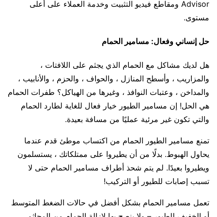
Advisor ومقاطع فيديو التثبيت وخدمة العملاء على أعلى
مستوى.
حل إنساني وفعال: مسامير الحمام
هل لديك مشاكل مع الحمام الذي يجثم على اللافتات ،
والمزاريب ، وأسطح المنازل ، والحواف ، والحزم ، والأنابيب ،
والمداخن ، وعتبات النوافذ ، وغيرها من الهياكل؟ طفرات الحمام
هي الحل! إن مسامير الطيور خيار فعال للغاية لطارد الحمام
والتي تكون غير مرئية عمليًا من مسافة بعيدة.
تمنع مسامير الطيور الحمام من اكتساب موطئ قدم عندما
يحاول الهبوط. بدلًا من أن يطيروا على ممتلكاتك ، يستسلمون
ويطيروا بعيدًا. لم يتم شحذ أطراف مسامير الحمام حتى لا
تسبب إصابات للطيور أو التركيب!
تعمل مسامير الحمام بشكل أفضل في حالات الضغط المتوسط ​​
أو الخفيف للطيور – ولا ينصح بها لإزالة الحمام من المجاثم