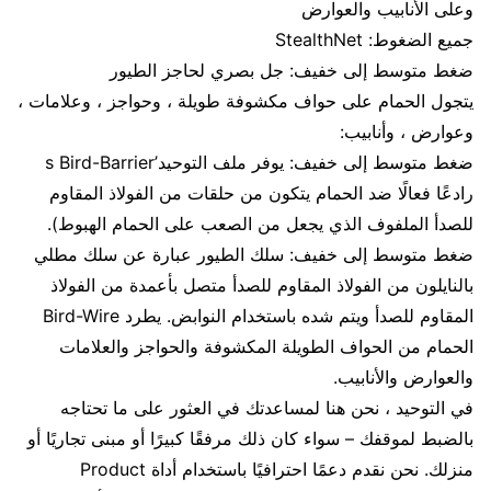
وعلى الأنابيب والعوارض
جميع الضغوط: StealthNet
ضغط متوسط ​​إلى خفيف: جل بصري لحاجز الطيور
يتجول الحمام على حواف مكشوفة طويلة ، وحواجز ، وعلامات ،
وعوارض ، وأنابيب:
ضغط متوسط ​​إلى خفيف: يوفر ملف التوحيد’s Bird-Barrier
رادعًا فعالًا ضد الحمام يتكون من حلقات من الفولاذ المقاوم
للصدأ الملفوف الذي يجعل من الصعب على الحمام الهبوط).
ضغط متوسط ​​إلى خفيف: سلك الطيور عبارة عن سلك مطلي
بالنايلون من الفولاذ المقاوم للصدأ متصل بأعمدة من الفولاذ
المقاوم للصدأ ويتم شده باستخدام النوابض. يطرد Bird-Wire
الحمام من الحواف الطويلة المكشوفة والحواجز والعلامات
والعوارض والأنابيب.
في التوحيد ، نحن هنا لمساعدتك في العثور على ما تحتاجه
بالضبط لموقفك – سواء كان ذلك مرفقًا كبيرًا أو مبنى تجاريًا أو
منزلك. نحن نقدم دعمًا احترافيًا باستخدام أداة Product