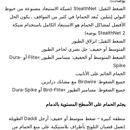
بوصات).
الضغط الثقيل: StealthNet (شبكة الاستبعاد مصنوعة من خيوط
البولي إيثيلين. تُبعد الحمام! في كثير من المواقف ، يكون الحل
الأفضل لمشاكل الحمام هو الاستبعاد الكامل باستخدام شبكة
StealthNet 2 بوصة)
الضغط الثقيل: انزلاق الطيور
المتوسط ​​أو خفيف: جل بصري لحاجز الطيور
الضغط المتوسط ​​أو الخفيف: مسامير الطيور »Flite أو Dura-
Spike
الحمام الجاثم على الأنابيب
جميع الضغوط: Birdwire مع مشابك درابزين
جميع الضغوط: مسامير الطيور »Bird-Flite أو Dura-Spike
يجثم الحمام على الأسطح المستوية بالدمام
منطقة كبيرة – ضغط متوسط ​​أو خفيف: أرجل Daddi الطويلة
(تعمل قضبان التلويح بأطراف بلاستيكية على منع الحمام من