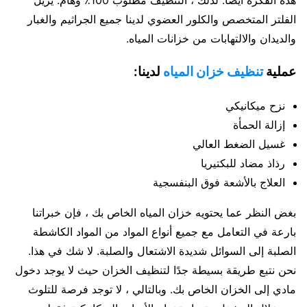
هذه الفكرة أيضًا. لذلك ، التنظيف مطلوب 100٪ وهام. يزيل
الفلتر المتخصص والكلور العضوي لدينا جميع الجراثيم والغبار
والديدان والالتهابات من خزانات المياه.
عملية
تنظيف خزان المياه
لدينا:
نزح ميكانيكي
إزالة الحمأة
غسيل الضغط العالي
رذاذ مضاد للبكتيريا
العلاج بالأشعة فوق البنفسجية
بغض النظر عما يحتويه خزان المياه الخاص بك ، فإن خبراتنا
بارعة في التعامل مع جميع أنواع المواد من المواد الكاشطة
الصلبة إلى السوائل شديدة الاشتعال والصلبة. لا شك في هذا.
نحن نتبع طريقة بسيطة جدًا لتنظيف الخزان حيث لا يوجد دخول
مادي إلى الخزان الخاص بك. وبالتالي ، لا توجد فرصة للتلوث