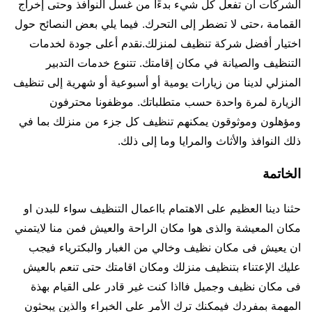
الشركات أن تفعل كل شيء بدءًا من غسل النوافذ وحتى إخراج
القمامة ،حتى لا تضطر إلى التحرك. فيما يلي بعض النصائح حول
اختيار أفضل شركة تنظيف لمنزلك.نقدم أعلى جودة لخدمات
التنظيف والصيانة في مكان إقامتك. تتنوع خدمات التدبير
المنزلي لدينا من زيارات يومية أو أسبوعية أو شهرية إلى تنظيف
الزيارة لمرة واحدة حسب متطلباتك. موظفونا محترفون
ومؤهلون وموثوقون يمكنهم تنظيف كل جزء من منزلك بما في
ذلك النوافذ والأثاث والمرايا وما إلى ذلك.
الخاتمة
حثنا دينا العظيم على الاهتمام بااعمال التنظيف سواء للبدن او
مكان المعيشة والذى هوا مكان الراحة والعيش فمن منا لايتمني
ان يعيش فى مكان نظيف وخالي من الغبار والبكترياء فيجب
عليك الإعتناء بتنظيف منزلك ومكان اقامتك حتى تنعم بالعيش
فى مكان نظيف وجميل فااذا كنت غير قادر على القيام بهذة
المهمة بمفردك فيمكنك ترك الأمر على الخبراء والذين يبحثون