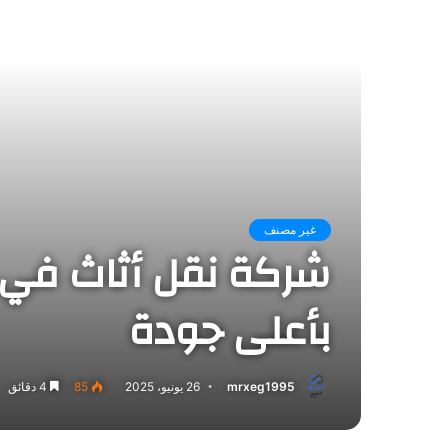
غير مصنف
شركة نقل أثاث في
بأعلى جودة
mrxeg1995
26 يونيو، 2025
85
4 دقائق