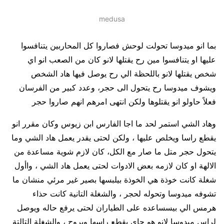
medusa
بما انو ميدوسا تحولت لوحش فصاروا كل المحاربين يتنافسوا
عليها او يتنافسوا مين رح يقتلها لانو كان من الصعب انو اي
شخص يقتلها لانو باللحظة الي رح يوصل فيها هاد الشخص
ويشوف ميدوسا رح يتحول الى حجر، وعدد كبير من الفرسان
فعلاً حاولو انو يقتلوها ولكن انتهى امرهم انهم صاروا حجر
وهاد الشي استمر لحد ما اجا الفارس ابن زيوس وكان مقرر انو
يقطع راسا ويخلص عليها ، ولكن لحتى يقدر يعمل هاد الشي وما
يتحول حجر متل ما صار مع الكل، كان لازم شوية مساعدة من
الالهة او كان لازمه بعض الادوات لحتى يعمل هاد الشي ، واأول
شغلة كانت خوذة هي الخوذة بيلبسها بصير غير مرئي منشان ما
تشوفه ميدوسا وتحوله لحجر ، والشغلة التانية كانت حذاء
هرمس الي بيسساعده على الطياران لحتى يرفع حاله ويوصل
لراس ميدوسا لانو هو جاي يقطع راسها ويروح ، والشغلة التالتة