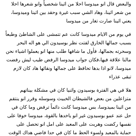
والبعض قال انو ميدوسا احلا من اثينا شخصياً وانو شعرها احلا
من شعر اثينا، وهاد الشي سبب غيرة وحقد بين اثينا وميدوسا،
يعني اثينا صارت تغار من ميدوسا
في يوم من الايام ميدوسا كانت عم تتمشى على الشاطئ وطبعاً
بسبب جمالها الخارق لفتت نظر بوسيدون الي هو اله البحر
وسحرته بجمالها، فأول ما شافها طلب منها انو يعملوا اشياء نحن
مالنا علاقة فيها،فكان جواب ميدوسا الرفض طيب ليش رفضت
ميدوسا، لانو اذا بدها تحافظ على جمالها ونقائها هاد كان لازم
تبقى عذراء
هلا في هي الفترة بوسيدون واثنيا كان في مشكلة بيناتهم
متزاعلين من بعض فالشيطان الخبيث وسوسله وقرر انو ينتقم
من اثينا بميدوسا، بس ميدوسا كانت دائماً ترفض وما كان في
حل عند عمو بوسيدون غير انو ياخدها بالقوة، ميدوسا خوفا على
نفسها ركضت وهربت على المعبد على امل انو تحصل على
حماية بالمعبد ولسوء الحظ ما كان في حدا فاضي هداك الوقت