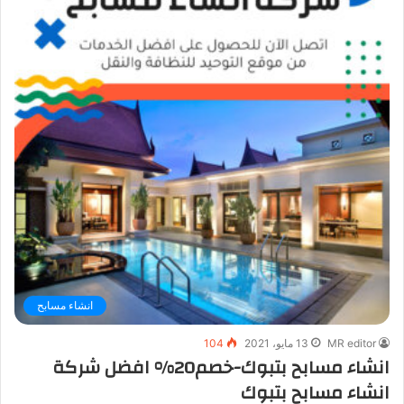
انشاء مسابح
MR editor
13 مايو، 2021
104
انشاء مسابح بتبوك-خصم20% افضل شركة
انشاء مسابح بتبوك