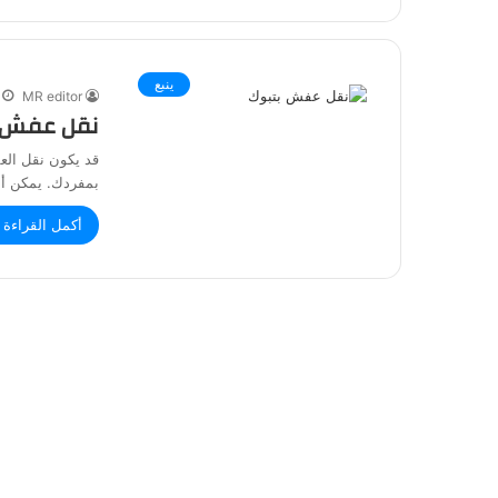
ينبع
MR editor
نقل عفش بينبع-خصم 20% 
قد يكون نقل العف
بمفردك. يمكن أ
أكمل القراءة 