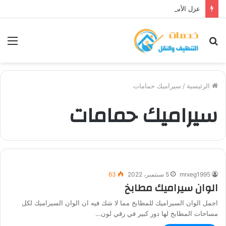
عزل الأسطح ضد الأمطار بالمدينة المنورة
بحث
الق
عن
الرئيسية
/
سيراميك حمامات
سيراميك حمامات
mrxeg1995
5 سبتمبر، 2022
63
الوان سيراميك مطابخ
اجمل الوان السيراميك للمطابخ مما لا شك فيه ان الوان السيراميك لكل
مساحات المطابخ لها دور كبير في رقي لون…