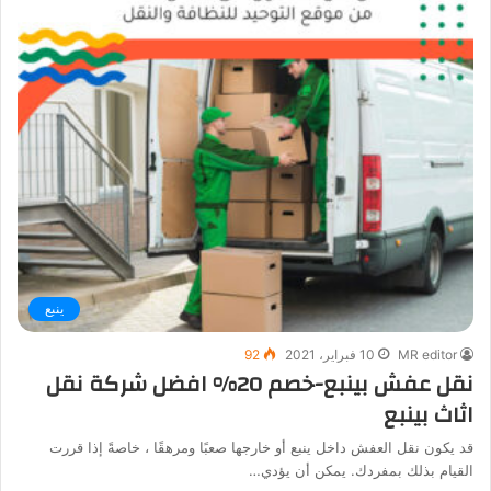
ينبع
MR editor
10 فبراير، 2021
92
نقل عفش بينبع-خصم 20% افضل شركة نقل
اثاث بينبع
قد يكون نقل العفش داخل ينبع أو خارجها صعبًا ومرهقًا ، خاصةً إذا قررت
القيام بذلك بمفردك. يمكن أن يؤدي…